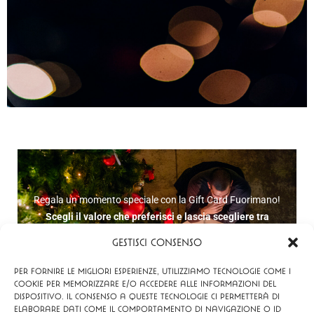
Regala un momento speciale con la Gift Card Fuorimano!
Scegli il valore che preferisci e lascia scegliere tra
brunch, aperitivo, cena o cocktail
in un ambiente
Gestisci Consenso
accogliente e intimo. Un momento di relax e convivialità
nel nostro locale dallo stile vintage.
Per fornire le migliori esperienze, utilizziamo tecnologie come i
cookie per memorizzare e/o accedere alle informazioni del
FUORIMANO OTBP
dispositivo. Il consenso a queste tecnologie ci permetterà di
elaborare dati come il comportamento di navigazione o ID