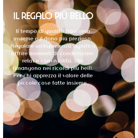
il regalo più bello
Il tempo di qualità trascorso
insieme è il dono più prezioso.
Regalare un’esperienza significa
offrire momenti di condivisione,
relax e convivialità, che
rimangono nei ricordi più belli.
Per chi apprezza il valore delle
piccole cose fatte insieme.