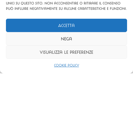
unici su questo sito. Non acconsentire o ritirare il consenso
descrizione: nome del mittente, nome e mail del
può influire negativamente su alcune caratteristiche e funzioni.
beneficiario
Accetta
ACQUISTA IL TUO BUONO!
Nega
Visualizza le preferenze
Cookie Policy
Regala un
viaggio sensoriale
da Dandelion. La nostra gift
card ti permette di scegliere il valore per un’esperienza
unica in un luogo misterioso e intimo. Un secret bar a luci
soffuse, dove ogni dettaglio svela un mondo nascosto.
DANDELION